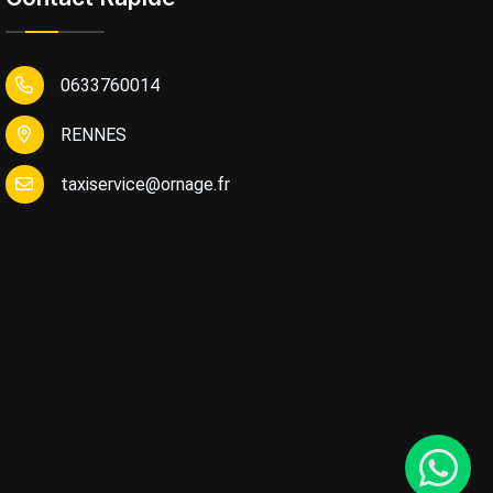
0633760014
RENNES
taxiservice@ornage.fr