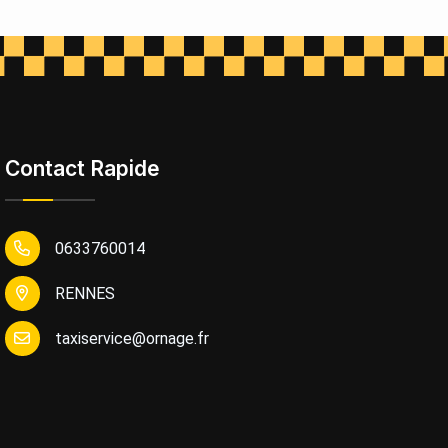
Contact Rapide
0633760014
RENNES
taxiservice@ornage.fr