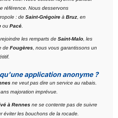
e référence. Nous desservons
ropole : de
Saint-Grégoire
à
Bruz
, en
e
ou
Pacé
.
r rejoindre les remparts de
Saint-Malo
, les
ue de
Fougères
, nous vous garantissons un
itif.
t qu'une application anonyme ?
ennes
ne veut pas dire un service au rabais.
sans majoration imprévue.
ivé à Rennes
ne se contente pas de suivre
ur éviter les bouchons de la rocade.