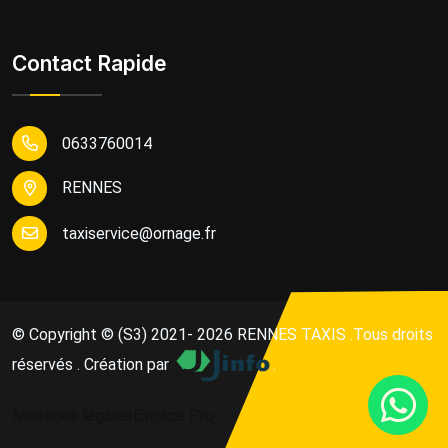
Contact Rapide
0633760014
RENNES
taxiservice@ornage.fr
© Copyright © (S3) 2021- 2026
RENNES TAXIS
.Tous droits
réservés . Création par
.
Mentions légales
Espace Pro